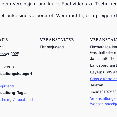
 dem Vereinsjahr und kurze Fachvideos zu Techniken
tränke sind vorbereitet. Wer möchte, bringt eigene k
AILS
VERANSTALTER
VERANSTAL
m:
Fischerjugend
Fischergilde Ba
Geschäftsstelle
tober 2025
Jahnstraße 16
Landsberg am 
 – 23:00
Bayern
86899
staltungskategori
Google Karte a
Telefon
erjugend
+49819197878
staltung-Tags:
Veranstaltungso
nsheim
,
Videoabend
Website anzeig