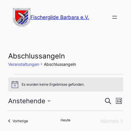
Fischergilde Barbara e.V.
Abschlussangeln
Veranstaltungen
Abschlussangeln
Veranstaltungen
Es wurden keine Ergebnisse gefunden.
Hinweis
Verans
Vera
Anstehende
Suche
Liste
Ansi
Datum
Suche
Nav
wählen.
und
Heute
Nächste
Veranstaltungen
Vorherige
Veranstal