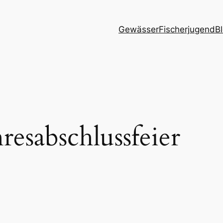
Gewässer
Fischerjugend
B
hresabschlussfeier