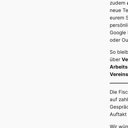
zudem
neue Te
eurem 
persönl
Google 
oder Ou
So bleib
über
Ve
Arbeits
Vereins
Die Fisc
auf zah
Gespräc
Auftakt
Wir wün