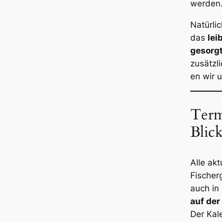
werden
Natürlic
das
lei
gesorg
zusätzl
en wir u
Term
Blic
Alle ak
Fischerg
auch i
auf der
Der Kal