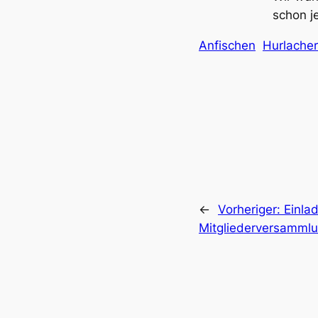
schon j
Anfischen
Hurlache
←
Vorheriger:
Einla
Mitgliederversamml