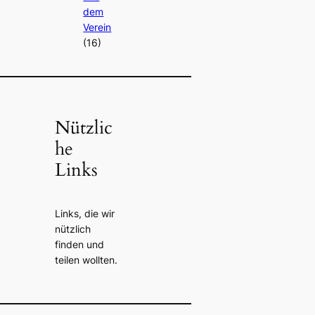
dem
Verein
(16)
Nützlic
he
Links
Links, die wir
nützlich
finden und
teilen wollten.