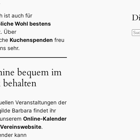
.
h ist auch für
Di
bliche Wohl bestens
t
. Über
S
iche
Kuchenspenden
freu
u
ns sehr.
c
h
e
ine bequem im
n
k behalten
tuellen Veranstaltungen der
ilde Barbara findet ihr
n unserem
Online-Kalender
 Vereinswebsite
.
ender kann