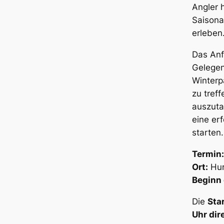
Angler h
Saisona
erleben
Das Anf
Gelegen
Winterp
zu tref
auszut
eine er
starten.
Termin:
Ort:
Hur
Beginn 
Die
Sta
Uhr dir